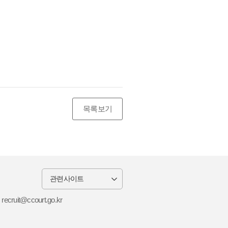
목록보기
: recruit@ccourt.go.kr